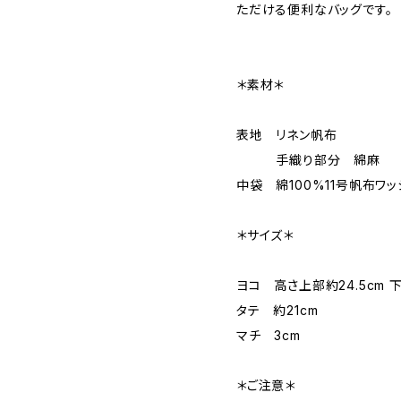
ただける便利なバッグです。
＊素材＊
表地 リネン帆布
手織り部分 綿麻
中袋 綿100%11号帆布ワ
＊サイズ＊
ヨコ 高さ上部約24.5cm 
タテ 約21cm
マチ 3cm
＊ご注意＊