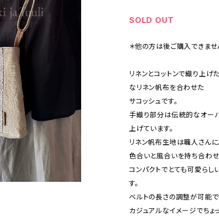
SOLD OUT
＊他の方は後ご購入できませ
リネンとコットンで織り上げ
なリネン帆布を合わせた
サコッシュです。
手織り部分は伝統的なオーバ
上げています。
リネン帆布生地は職人さんに
色合いと風合いを持ち合わせ
コンパクトでとても可愛らし
す。
ベルトの長さの調整が可能で
カジュアルなイメージでちょ