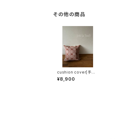
その他の商品
cushion cover[手織
りウールクッションカバ
¥8,900
ー] レンガNo.1