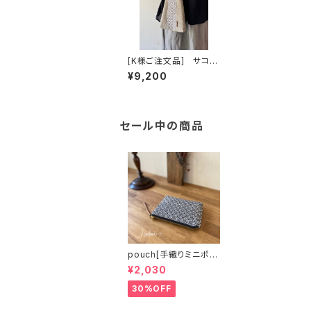
[K様ご注文品] サコッ
シュ ＊他の方はご購入
¥9,200
できません。
セール中の商品
pouch[手織りミニポー
チ]ブラック
¥2,030
30%OFF