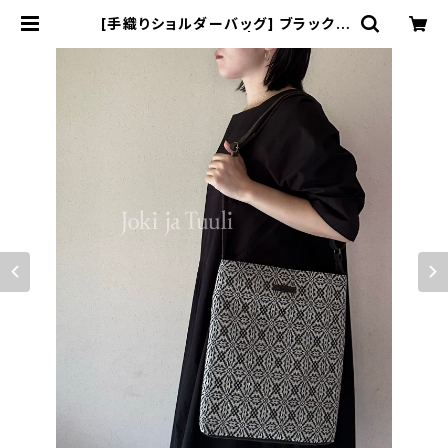
[手織りショルダーバッグ] ブラック×
ヴィンテージブラック | Joki ja Tuu
li （テオリ と カワコモノ）