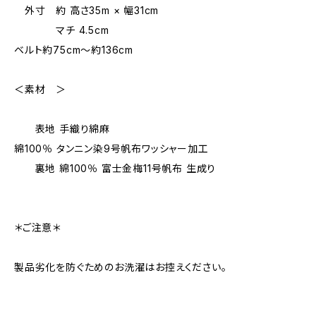
外寸 約 高さ35m × 幅31cm
マチ 4.5cm
ベルト約75cm〜約136cm
＜素材 ＞
表地 手織り綿麻
綿100％ タンニン染9号帆布ワッシャー加工
裏地 綿100％ 富士金梅11号帆布 生成り
＊ご注意＊
製品劣化を防ぐためのお洗濯はお控えください。