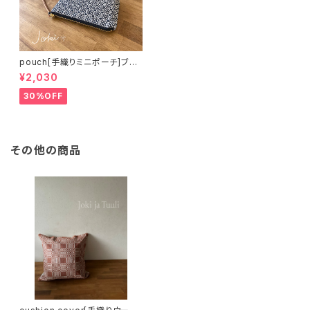
pouch[手織りミニポーチ]ブラ
ック
¥2,030
30%OFF
その他の商品